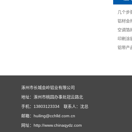
几个步
铝材会
铝带产
涿州市长城会岭铝业有限公司
地址：涿州市桃园办事处冠云路北
手机：13803123334 联系人：沈总
邮箱：huiling@cchlld.com.cn
网址：http://www.chinaqydz.com