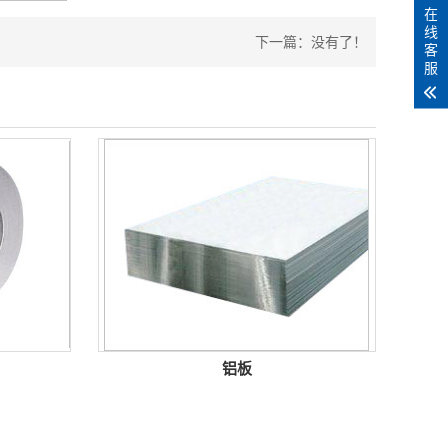
在
线
下一篇：
没有了！
客
服
铝板