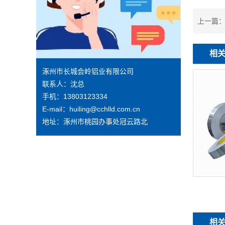
上一篇
相
涿州市长城会岭铝业有限公司
联系人：沈总
手机：13803123334
E-mail：huiling@cchlld.com.cn
地址：涿州市桃园办事处冠云路北
相